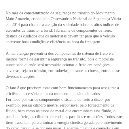
No mês da conscientização da segurança no trânsito do Movimento
Maio Amarelo, criado pelo Observatório Nacional de Segurança Viária
em 2014 para chamar a atenção da sociedade sobre os altos índices de
acidentes de trânsito, a Jurid, fabricante de componentes de freio,
destaca os cuidados que os motoristas devem ter para que o veículo
apresente boas condições e eficiência na hora da frenagem.
A manutenção preventiva dos componentes do sistema de freio é a
melhor forma de garantir a segurança no trânsito, pois o motorista
nunca sabe quando será necessário acionar o freio em condições
adversas, seja no trânsito, em rodovias, durante as chuvas, entre outras
diversas situações.
O fato é que precisam estar com bom funcionamento para assegurar a
eficiência necessária em cada momento que são acionados.
Formado por vários componentes o sistema de freio a disco, por
exemplo, possui cilindro mestre, responsável pelo fornecimento de
fluido, bem como os tubos de metal que encaminham esse fluido, o
pedal de freio, os cilindros de roda, as pastilhas e os pistões. Todos estes
itens trabalham para eliminar a energia cinética gerada pelo movimento
do carro para que se consiga parar. A energia cinética é convertida em