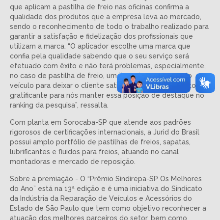
que aplicam a pastilha de freio nas oficinas confirma a
qualidade dos produtos que a empresa leva ao mercado,
sendo o reconhecimento de todo o trabalho realizado para
garantir a satisfação e fidelização dos profissionais que
utilizam a marca. “O aplicador escolhe uma marca que
confia pela qualidade sabendo que o seu serviço será
efetuado com êxito e não terá problemas, especialmente,
no caso de pastilha de freio, um item de segurança do
veículo para deixar o cliente satisfeito. Por isso, é muito
gratificante para nós manter essa posição de destaque no
ranking da pesquisa”, ressalta.
Com planta em Sorocaba-SP que atende aos padrões
rigorosos de certificações internacionais, a Jurid do Brasil
possui amplo portfólio de pastilhas de freios, sapatas,
lubrificantes e fluidos para freios, atuando no canal
montadoras e mercado de reposição.
Sobre a premiação - O “Prêmio Sindirepa-SP Os Melhores
do Ano” está na 13ª edição e é uma iniciativa do Sindicato
da Indústria da Reparação de Veículos e Acessórios do
Estado de São Paulo que tem como objetivo reconhecer a
atuação dos melhores parceiros do setor, bem como