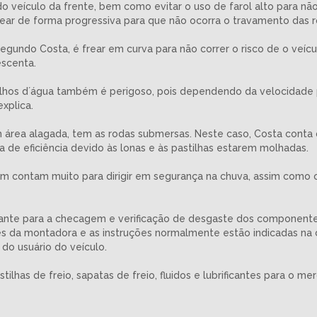
do veículo da frente, bem como evitar o uso de farol alto para n
 frear de forma progressiva para que não ocorra o travamento das 
egundo Costa, é frear em curva para não correr o risco de o veículo 
escenta.
pelhos d´água também é perigoso, pois dependendo da velocidad
xplica.
 área alagada, tem as rodas submersas. Neste caso, Costa conta 
ta de eficiência devido às lonas e às pastilhas estarem molhadas.
m contam muito para dirigir em segurança na chuva, assim como o
rtante para a checagem e verificação de desgaste dos componente
 da montadora e as instruções normalmente estão indicadas na c
do usuário do veículo.
stilhas de freio, sapatas de freio, fluidos e lubrificantes para o 