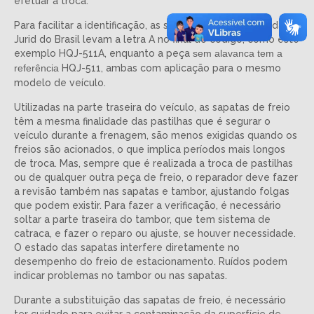
efetuar a troca.
Para facilitar a identificação, as sapatas com alavanca da
Jurid do Brasil levam a letra
A no final do código, como este
exemplo
HQJ-511A, enquanto a peça
sem alavanca tem a
referência
HQJ-511, ambas com aplicação para o mesmo
modelo de veículo.
Utilizadas na parte traseira do veículo, as sapatas de freio
têm a mesma finalidade das pastilhas que é segurar o
veículo durante a frenagem, são menos exigidas quando os
freios são acionados, o que implica períodos mais longos
de troca. Mas, sempre que é realizada a troca de pastilhas
ou de qualquer outra peça de freio, o reparador deve fazer
a revisão também nas sapatas e tambor, ajustando folgas
que podem existir. Para fazer a verificação, é necessário
soltar a parte traseira do tambor, que tem sistema de
catraca, e fazer o reparo ou ajuste, se houver necessidade.
O estado das sapatas interfere diretamente no
desempenho do freio de estacionamento. Ruídos podem
indicar problemas no tambor ou nas sapatas.
Durante a substituição das sapatas de freio, é necessário
ter cuidado para evitar a contaminação da superfície de