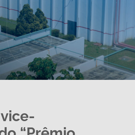
vice-
 do “Prêmio