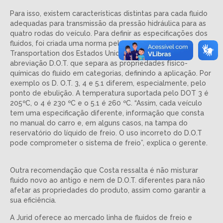
Para isso, existem características distintas para cada fluido
adequadas para transmissão da pressão hidráulica para as
quatro rodas do veículo. Para definir as especificações dos
fluidos, foi criada uma norma pelo Departament Of
Transportation dos Estados Unidos, que tem como
abreviação D.O.T. que separa as propriedades físico-
químicas do fluido em categorias, definindo a aplicação. Por
exemplo os D. O.T. 3, 4 e 5.1 diferem, especialmente, pelo
ponto de ebulição. A temperatura suportada pelo DOT 3 é
205ºC, o 4 é 230 ºC e o 5.1 é 260 ºC. “Assim, cada veículo
tem uma especificação diferente, informação que consta
no manual do carro e, em alguns casos, na tampa do
reservatório do líquido de freio. O uso incorreto do D.O.T
pode comprometer o sistema de freio”, explica o gerente.
Outra recomendação que Costa ressalta é não misturar
fluido novo ao antigo e nem de D.O.T. diferentes para não
afetar as propriedades do produto, assim como garantir a
sua eficiência.
A Jurid oferece ao mercado linha de fluidos de freio e