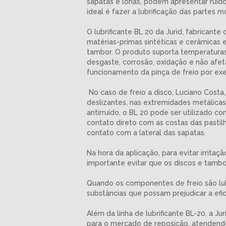
sapatas e lonas, podem apresentar ruído
ideal é fazer a lubrificação das partes 
O lubrificante BL 20 da Jurid, fabricant
matérias-primas sintéticas e cerâmicas 
tambor. O produto suporta temperaturas 
desgaste, corrosão, oxidação e não afet
funcionamento da pinça de freio por ex
No caso de freio a disco, Luciano Costa
deslizantes, nas extremidades metálicas
antirruído, o BL 20 pode ser utilizado c
contato direto com as costas das pastilh
contato com a lateral das sapatas.
Na hora da aplicação, para evitar irrita
importante evitar que os discos e tambor
Quando os componentes de freio são lub
substâncias que possam prejudicar a ef
Além da linha de lubrificante BL-20, a J
para o mercado de reposição, atendendo 