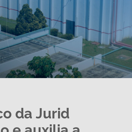
co da Jurid
o e auxilia a