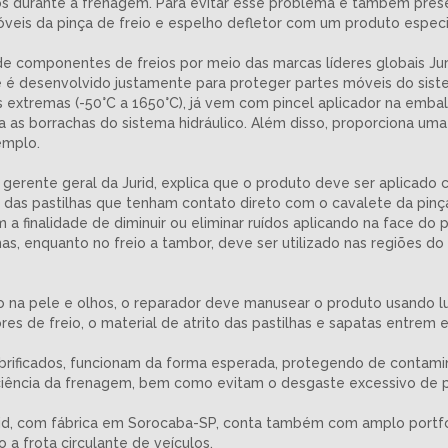
s durante a frenagem. Para evitar esse problema e também preserva
móveis da pinça de freio e espelho defletor com um produto especi
e de componentes de freios por meio das marcas líderes globais Jur
e é desenvolvido justamente para proteger partes móveis do sist
extremas (-50°C a 1650°C), já vem com pincel aplicador na embala
a as borrachas do sistema hidráulico. Além disso, proporciona uma
emplo.
, gerente geral da Jurid, explica que o produto deve ser aplicad
 das pastilhas que tenham contato direto com o cavalete da pinç
om a finalidade de diminuir ou eliminar ruídos aplicando na face do
as, enquanto no freio a tambor, deve ser utilizado nas regiões do
ção na pele e olhos, o reparador deve manusear o produto usando 
es de freio, o material de atrito das pastilhas e sapatas entrem 
rificados, funcionam da forma esperada, protegendo de contamin
iciência da frenagem, bem como evitam o desgaste excessivo de p
urid, com fábrica em Sorocaba-SP, conta também com amplo portfóli
a frota circulante de veículos.