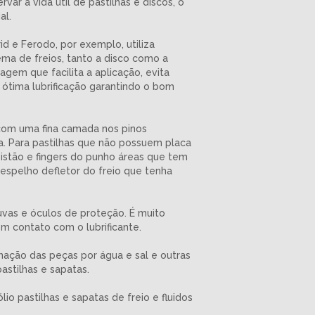
r a vida útil de pastilhas e discos, o
al.
id e Ferodo, por exemplo, utiliza
ema de freios, tanto a disco como a
gem que facilita a aplicação, evita
 ótima lubrificação garantindo o bom
o com uma fina camada nos pinos
a. Para pastilhas que não possuem placa
 pistão e fingers do punho áreas que tem
 espelho defletor do freio que tenha
luvas e óculos de proteção. É muito
em contato com o lubrificante.
ação das peças por água e sal e outras
astilhas e sapatas.
o pastilhas e sapatas de freio e fluidos