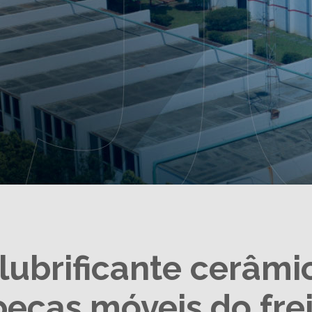
lubrificante cerâmi
eças móveis do frei